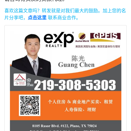
喜欢这篇文章吗？
转发就是对我们最大的鼓励。
加上您的名
片分享吧，
点击这里
联系商业合作。