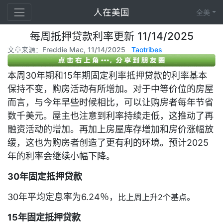
人在美国
全美
每周抵押贷款利率更新 11/14/2025
文章来源：Freddie Mac, 11/14/2025
Taotribes
本周30年期和15年期固定利率抵押贷款的利率基本
保持不变，购房活动有所增加。对于中等价位的房屋
而言，与今年早些时候相比，可以让购房者每年节省
数千美元。
屋主也注意到利率持续走低，这推动了再
融资活动的增加。再加上房屋库存增加和房价涨幅放
缓，这也为购房者创造了更有利的环境。
预计2025
年的利率会继续小幅下降。
30年固定抵押贷款
30年平均定息率为6.24％，
。
比上周上升2个基点
15年固定抵押贷款