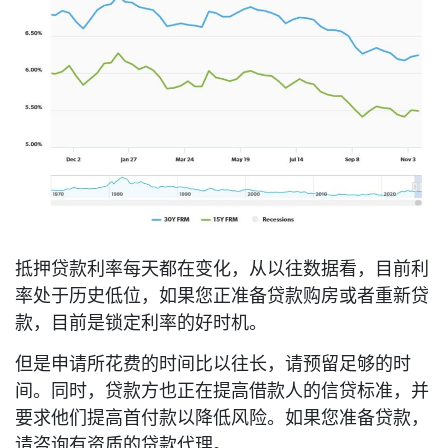
抵押贷款利率每天都​​在变化，从以往数据看，目前利
率处于历史低位，如果您正准备贷款购房或者重新贷
款，目前是锁定利率的好时机。
但是申请所花费的时间比以往长，请预留足够的时
间。同时，贷款方也正在提高借款人的信贷标准，并
要求他们提高首付款以降低风险。如果您准备贷款，
请咨询有资质的贷款代理。