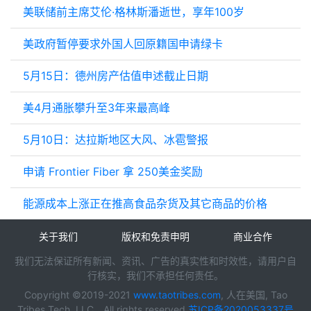
美联储前主席艾伦·格林斯潘逝世，享年100岁
美政府暂停要求外国人回原籍国申请绿卡
5月15日：德州房产估值申述截止日期
美4月通胀攀升至3年来最高峰
5月10日：达拉斯地区大风、冰雹警报
申请 Frontier Fiber 拿 250美金奖励
能源成本上涨正在推高食品杂货及其它商品的价格
关于我们
版权和免责申明
商业合作
我们无法保证所有新闻、资讯、广告的真实性和时效性，请用户自
行核实，我们不承担任何责任。
Copyright ©2019-2021
www.taotribes.com
, 人在美国, Tao
Tribes Tech, LLC，All rights reserved.
苏ICP备2020053337号