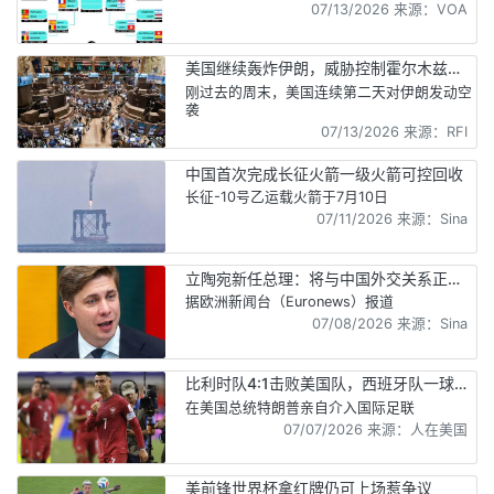
07/13/2026 来源：VOA
美国继续轰炸伊朗，威胁控制霍尔木兹海
峡
刚过去的周末，美国连续第二天对伊朗发动空
袭
07/13/2026 来源：RFI
中国首次完成长征火箭一级火箭可控回收
长征-10号乙运载火箭于7月10日
07/11/2026 来源：Sina
立陶宛新任总理：将与中国外交关系正常
化
据欧洲新闻台（Euronews）报道
07/08/2026 来源：Sina
比利时队4:1击败美国队，西班牙队一球绝
杀葡萄牙
在美国总统特朗普亲自介入国际足联
07/07/2026 来源：人在美国
美前锋世界杯拿红牌仍可上场惹争议