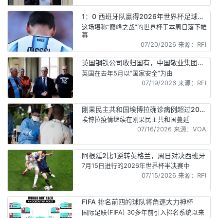
1：0 西班牙队赢得2026年世界杯足球冠
军
这场堪称“巅峰之战”的世界杯于本周日落下帷
幕
07/20/2026 来源：RFI
英国钢铁公司收归国有，中国敬业集团要
求赔偿
英国在去年5月以“国家安全”为由
07/19/2026 来源：RFI
刚果民主共和国埃博拉确诊病例超过2000
例
埃博拉疫情继续在刚果民主共和国蔓延
07/16/2026 来源：VOA
阿根廷2比1逆转英格兰，周日对决西班牙
7月15日进行的2026年世界杯半决赛中
07/15/2026 来源：RFI
FIFA 排名前四的球队将角逐大力神杯
国际足联(FIFA) 30多年前引入排名系统以来