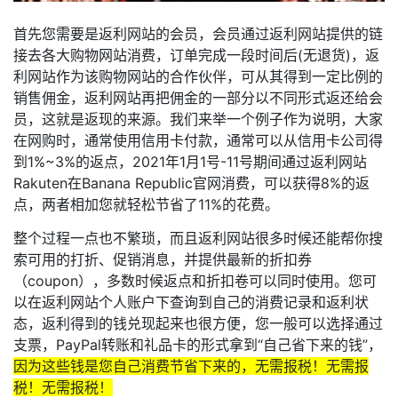
首先您需要是返利网站的会员，会员通过返利网站提供的链
接去各大购物网站消费，订单完成一段时间后(无退货)，返
利网站作为该购物网站的合作伙伴，可从其得到一定比例的
销售佣金，返利网站再把佣金的一部分以不同形式返还给会
员，这就是返现的来源。我们来举一个例子作为说明，大家
在网购时，通常使用信用卡付款，通常可以从信用卡公司得
到1%~3%的返点，2021年1月1号-11号期间通过返利网站
Rakuten在Banana Republic官网消费，可以获得8%的返
点，两者相加您就轻松节省了11%的花费。
整个过程一点也不繁琐，而且返利网站很多时候还能帮你搜
索可用的打折、促销消息，并提供最新的折扣券
（coupon），多数时候返点和折扣卷可以同时使用。您可
以在返利网站个人账户下查询到自己的消费记录和返利状
态，返利得到的钱兑现起来也很方便，您一般可以选择通过
支票，PayPal转账和礼品卡的形式拿到“自己省下来的钱”，
因为这些钱是您自己消费节省下来的，无需报税！无需报
税！无需报税！