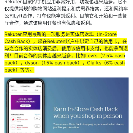
Rekuten自家的手机应用非常好用，功能也越来越多。它不
仅提供常规的购物网站返利提示和优惠卷搜索，还和网约车
公司Lyft合作，打车也能拿到返利。目前它和开始和一些餐
厅合作，通过该应用订餐也有优惠和返利。
Rekuten应用最新的一项服务是实体店返现（In-Store
Cash Back），您在Rekuten账户中绑定自己的信用卡，在
与之合作的实体店消费后，使用该信用卡支付，也能拿到返
利！目前合作的实体店越来越多，比如Levi’s（2.5% cash
back），dyson（1.5% cash back），Clarks（6% cash
back）等等。