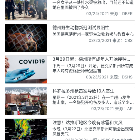
一名女子从一处排水渠被救出，目前还不知道
她在里面被困了多久
03/24/2021 来源：DBFR
德州野生动物新冠测试显阳性
美国德克萨斯州一家野生动物救援与教育中心
03/23/2021 来源：CBS
3月29日起：德州所有成年人开始接种疫
苗
下周一（3月29日）开始，德克萨斯州所有成
年人均有资格接种新冠疫苗
03/23/2021 来源：DSHS
科罗拉多州枪击案导致10人丧生
星期一（2021年3月22日）在一个超市发生
枪击案，一名嫌犯开枪伤及多人，造成至少
10人死亡
03/23/2021 来源：AP
注意！达拉斯地区今晚有冰雹和大风
今晚（3月22日）北德克萨斯州可能会出现强
风暴天气