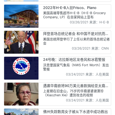
2022年H-E-B入驻Frisco、Plano
美国高端零售超市H-E-B（H-E-B Grocery
Company, LP）在自家网站上宣布
03/26/2021 来源：H-E-B
拜登首场总统记者会 和中国不是对抗而是
激烈竞争
美国总统拜登举行了上任以来的首场总统记者
会
03/26/2021 来源：CNN
24号晚：达拉斯地区龙卷风和冰雹警报
沃思堡国家气象局（NWS Fort Worth）发出
警报
03/24/2021 来源：人在美国
遇袭华裔欲将90万美元善款捐给亚太裔社
区
上星期在旧金山，75岁的华裔婆婆谢萧珍
（Xiaozhen Xie）遭到攻击的视频
03/24/2021 来源：人在美国
佛州失踪数周女子被从下水道中成功救出