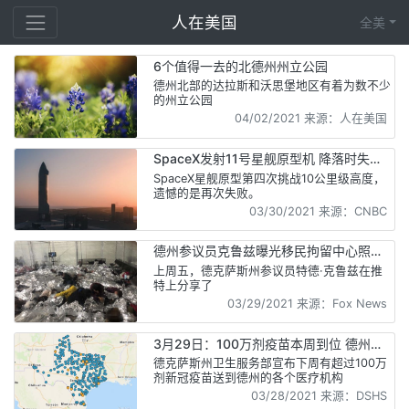
人在美国
全美
6个值得一去的北德州州立公园
德州北部的达拉斯和沃思堡地区有着为数不少
的州立公园
04/02/2021 来源：人在美国
SpaceX发射11号星舰原型机 降落时失败
爆炸
SpaceX星舰原型第四次挑战10公里级高度，
遗憾的是再次失败。
03/30/2021 来源：CNBC
德州参议员克鲁兹曝光移民拘留中心照片
和视频
上周五，德克萨斯州参议员特德·克鲁兹在推
特上分享了
03/29/2021 来源：Fox News
3月29日：100万剂疫苗本周到位 德州所
有成年人开始接种
德克萨斯州卫生服务部宣布下周有超过100万
剂新冠疫苗送到德州的各个医疗机构
03/28/2021 来源：DSHS