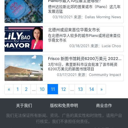
Plano市最大10位雇主是哪些？
德州达拉斯北郊的普莱诺市（Plano）这几年
发展迅猛
03/19/2021 来源：Dallas Morning News
北德州或迎来首位华裔女市长
在北德州华人较多的城市Plano或将迎来首位
华裔女市长
03/18/2021 来源：Lucia Choo
Frisco 新图书馆耗资6200万美元 2022年
完工
3月16日，弗里斯科市议会批准了该市耗资
6200万美元的新图书馆项目
03/17/2021 来源：Community Impact
«
1
2
...
10
11
12
...
13
14
»
关于我们
版权和免责申明
商业合作
我们无法保证所有新闻、资讯、广告的真实性和时效性，请用户自
行核实，我们不承担任何责任。