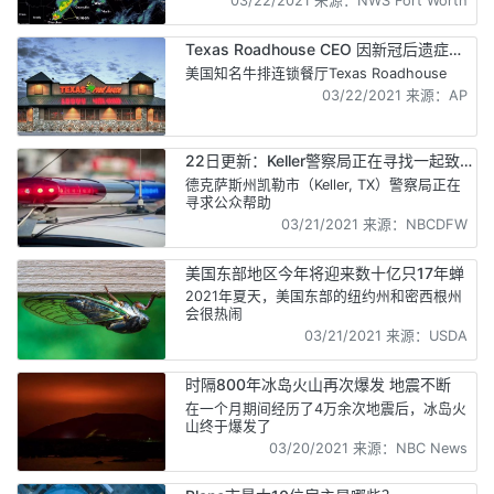
03/22/2021 来源：NWS Fort Worth
Texas Roadhouse CEO 因新冠后遗症自
杀身亡
美国知名牛排连锁餐厅Texas Roadhouse
03/22/2021 来源：AP
22日更新：Keller警察局正在寻找一起致
死 hit-and-run 肇事司机 受害者为华人
德克萨斯州凯勒市（Keller, TX）警察局正在
寻求公众帮助
03/21/2021 来源：NBCDFW
美国东部地区今年将迎来数十亿只17年蝉
2021年夏天，美国东部的纽约州和密西根州
会很热闹
03/21/2021 来源：USDA
时隔800年冰岛火山再次爆发 地震不断
在一个月期间经历了4万余次地震后，冰岛火
山终于爆发了
03/20/2021 来源：NBC News