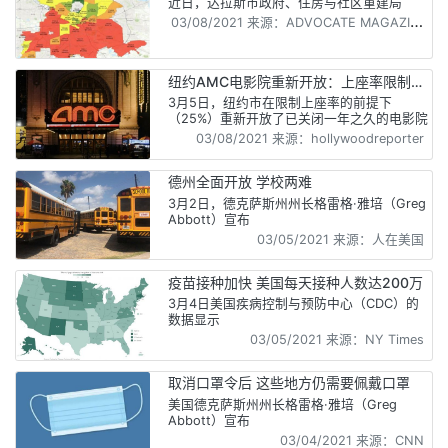
近日，达拉斯市政府、住房与社区重建局
03/08/2021 来源：ADVOCATE MAGAZINE
纽约AMC电影院重新开放：上座率限制在
25%
3月5日，纽约市在限制上座率的前提下
（25%）重新开放了已关闭一年之久的电影院
03/08/2021 来源：hollywoodreporter
德州全面开放 学校两难
3月2日，德克萨斯州州长格雷格·雅培（Greg
Abbott）宣布
03/05/2021 来源：人在美国
疫苗接种加快 美国每天接种人数达200万
3月4日美国疾病控制与预防中心（CDC）的
数据显示
03/05/2021 来源：NY Times
取消口罩令后 这些地方仍需要佩戴口罩
美国德克萨斯州州长格雷格·雅培（Greg
Abbott）宣布
03/04/2021 来源：CNN