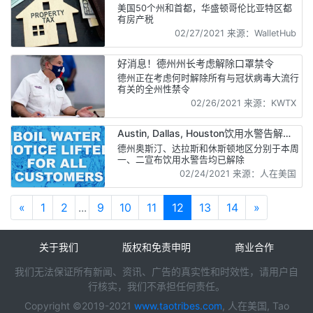
美国50个州和首都，华盛顿哥伦比亚特区都
有房产税
02/27/2021 来源：WalletHub
好消息！德州州长考虑解除口罩禁令
德州正在考虑何时解除所有与冠状病毒大流行
有关的全州性禁令
02/26/2021 来源：KWTX
Austin, Dallas, Houston饮用水警告解除
简单几招确保家中用水安全
德州奥斯汀、达拉斯和休斯顿地区分别于本周
一、二宣布饮用水警告均已解除
02/24/2021 来源：人在美国
«
1
2
...
9
10
11
12
13
14
»
关于我们
版权和免责申明
商业合作
我们无法保证所有新闻、资讯、广告的真实性和时效性，请用户自
行核实，我们不承担任何责任。
Copyright ©2019-2021
www.taotribes.com
, 人在美国, Tao