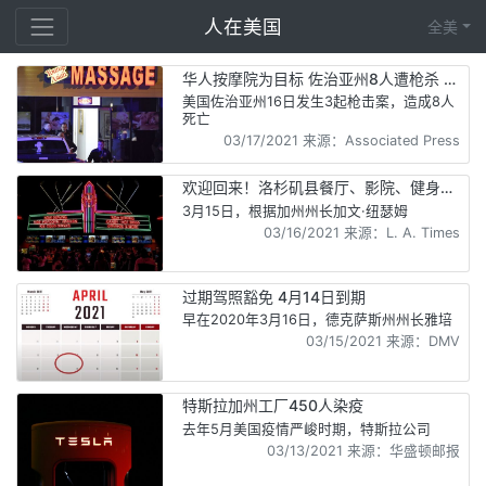
人在美国
全美
华人按摩院为目标 佐治亚州8人遭枪杀 6
人为亚裔女性
美国佐治亚州16日发生3起枪击案，造成8人
死亡
03/17/2021 来源：Associated Press
欢迎回来！洛杉矶县餐厅、影院、健身馆
重新开放
3月15日，根据加州州长加文·纽瑟姆
03/16/2021 来源：L. A. Times
过期驾照豁免 4月14日到期
早在2020年3月16日，德克萨斯州州长雅培
03/15/2021 来源：DMV
特斯拉加州工厂450人染疫
去年5月美国疫情严峻时期，特斯拉公司
03/13/2021 来源：华盛顿邮报