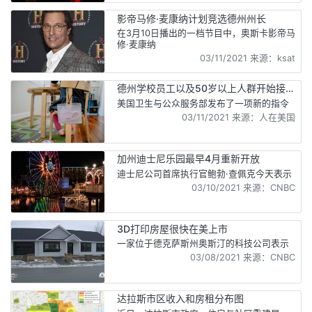
影帝马修·麦康纳计划竞选德州州长
在3月10日播出的一档节目中，奥斯卡影帝马
修·麦康纳
03/11/2021 来源：ksat
德州学校员工以及50岁以上人群开始接种
新冠疫苗
美国卫生与公众服务部发布了一项新的指令
03/11/2021 来源：人在美国
加州迪士尼乐园最早4月重新开放
迪士尼公司首席执行官鲍勃·查佩克今天表示
03/10/2021 来源：CNBC
3D打印房屋很快在美上市
一家位于德克萨斯州奥斯汀的科技公司表示
03/08/2021 来源：CNBC
达拉斯市区收入和房租分布图