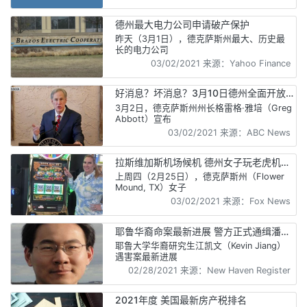
德州最大电力公司申请破产保护
昨天（3月1日），德克萨斯州最大、历史最
长的电力公司
03/02/2021 来源：Yahoo Finance
好消息？坏消息？3月10日德州全面开放
结束所有新冠限令
3月2日，德克萨斯州州长格雷格·雅培（Greg
Abbott）宣布
03/02/2021 来源：ABC News
拉斯维加斯机场候机 德州女子玩老虎机中
奖30万美金
上周四（2月25日），德克萨斯州（Flower
Mound, TX）女子
03/02/2021 来源：Fox News
耶鲁华裔命案最新进展 警方正式通缉潘勤
宣
耶鲁大学华裔研究生江凯文（Kevin Jiang）
遇害案最新进展
02/28/2021 来源：New Haven Register
2021年度 美国最新房产税排名