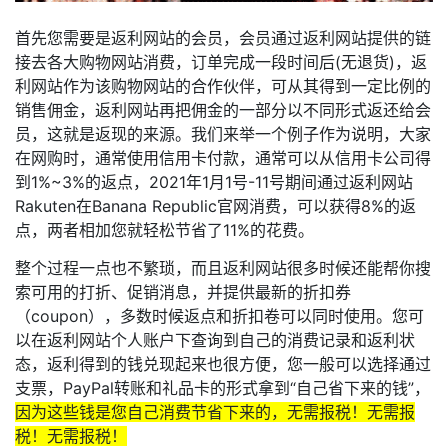
首先您需要是返利网站的会员，会员通过返利网站提供的链
接去各大购物网站消费，订单完成一段时间后(无退货)，返
利网站作为该购物网站的合作伙伴，可从其得到一定比例的
销售佣金，返利网站再把佣金的一部分以不同形式返还给会
员，这就是返现的来源。我们来举一个例子作为说明，大家
在网购时，通常使用信用卡付款，通常可以从信用卡公司得
到1%~3%的返点，2021年1月1号-11号期间通过返利网站
Rakuten在Banana Republic官网消费，可以获得8%的返
点，两者相加您就轻松节省了11%的花费。
整个过程一点也不繁琐，而且返利网站很多时候还能帮你搜
索可用的打折、促销消息，并提供最新的折扣券
（coupon），多数时候返点和折扣卷可以同时使用。您可
以在返利网站个人账户下查询到自己的消费记录和返利状
态，返利得到的钱兑现起来也很方便，您一般可以选择通过
支票，PayPal转账和礼品卡的形式拿到“自己省下来的钱”，
因为这些钱是您自己消费节省下来的，无需报税！无需报
税！无需报税！