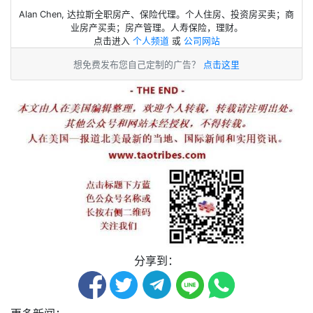
Alan Chen, 达拉斯全职房产、保险代理。个人住房、投资房买卖；商
业房产买卖；房产管理。人寿保险，理财。
点击进入
个人频道
或
公司网站
想免费发布您自己定制的广告？
点击这里
分享到：