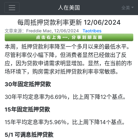
人在美国
全美
每周抵押贷款利率更新 12/06/2024
文章来源：Freddie Mac, 12/06/2024
Taotribes
本周，抵押贷款利率降至一个多月以来的最低水平。
尽管利率仅小幅下降，但消费者显然已经做出了反
应，因为贷款申请需求明显增加。显然，在当前的市
场环境下，购房需求对抵押贷款利率非常敏感。
30年固定抵押贷款
30年平均定息率为6.69％，比上周
下降12
个基点。
15年固定抵押贷款
15年平均定息率为5.96％，比上周
下降14
基点。
个
5/1 可调息抵押贷款