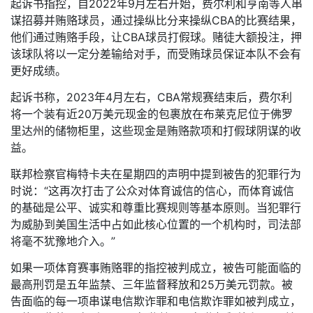
起诉书指控，自2022年9月左右开始，费尔利和亨南等人串
谋招募并贿赂球员，通过操纵比分来操纵CBA的比赛结果，
他们通过贿赂手段，让CBA球员打假球。赌徒大额投注，押
该球队将以一定分差输给对手，而受贿球员保证本队不会有
更好成绩。
起诉书称，2023年4月左右，CBA常规赛结束后，费尔利
将一个装有近20万美元现金的包裹放在布莱克尼位于佛罗
里达州的储物柜里，这些现金是贿赂款项和打假球阴谋的收
益。
联邦检察官梅特卡夫在星期四的声明中提到被告的犯罪行为
时说：“这再次打击了公众对体育诚信的信心，而体育诚信
的基础是公平、诚实和尊重比赛规则等基本原则。当犯罪行
为威胁到美国生活中占如此核心位置的一个机构时，司法部
将毫不犹豫地介入。”
如果一项体育赛事贿赂罪的指控被判成立，被告可能面临的
最高刑罚是五年监禁、三年监督释放和25万美元罚款。被
告面临的每一项串谋电信欺诈罪和电信欺诈罪如被判成立，